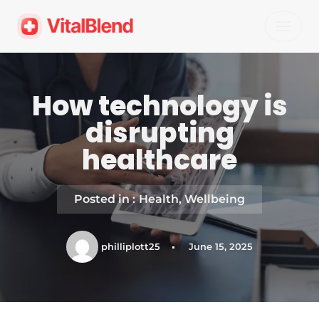
Skip
to
content
How technology is
disrupting
healthcare
Posted in :
Health
,
Wellbeing
philliplott25
June 15, 2025