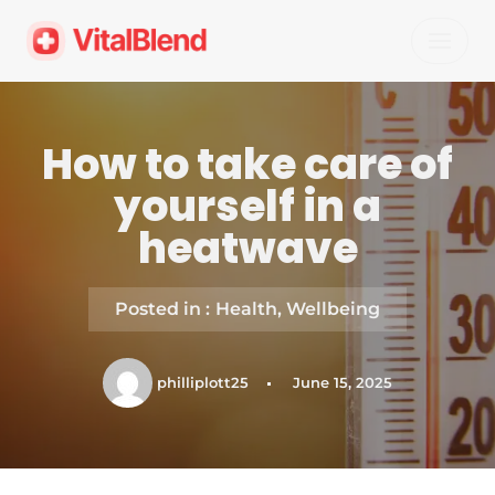
Skip
to
content
How to take care of
yourself in a
heatwave
Posted in :
Health
,
Wellbeing
philliplott25
June 15, 2025